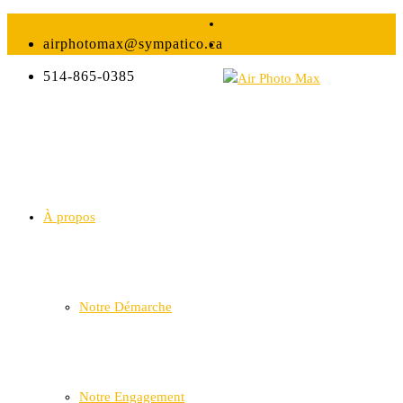
airphotomax@sympatico.ca
514-865-0385
À propos
Notre Démarche
Notre Engagement