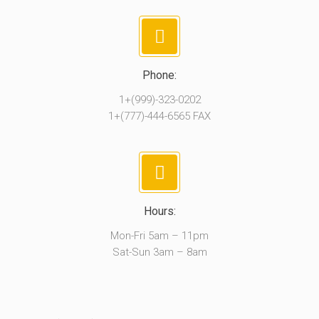
Phone:
1+(999)-323-0202
1+(777)-444-6565 FAX
Hours:
Mon-Fri 5am – 11pm
Sat-Sun 3am – 8am