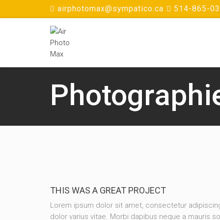
airphotomax@sympatico.ca
514-865-0
Photographie
THIS WAS A GREAT PROJECT
Lorem ipsum dolor sit amet, consectetur adipisc
dolor varius vitae. Morbi dapibus neque a mauris so