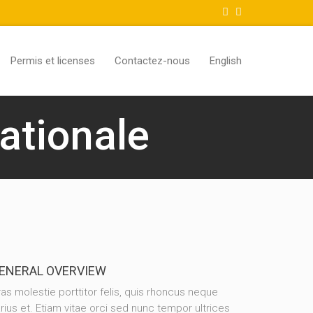
Permis et licenses
Contactez-nous
English
ationale
ENERAL OVERVIEW
as molestie porttitor felis, quis rhoncus neque
rius et. Etiam vitae orci sed nunc tempor ultrices