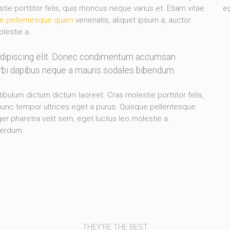
e porttitor felis, quis rhoncus neque varius et. Etiam vitae
eg
e pellentesque quam
venenatis, aliquet ipsum a, auctor
olestie a.
adipiscing elit. Donec condimentum accumsan
orbi dapibus neque a mauris sodales bibendum.
stibulum dictum dictum laoreet. Cras molestie porttitor felis,
 nunc tempor ultrices eget a purus. Quisque pellentesque
er pharetra velit sem, eget luctus leo molestie a.
terdum.
THEY'RE THE BEST