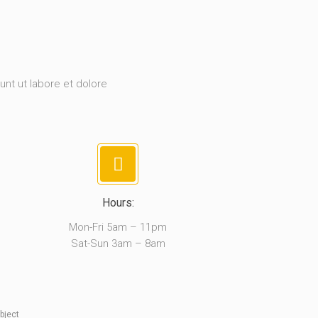
unt ut labore et dolore
Hours:
Mon-Fri 5am – 11pm
Sat-Sun 3am – 8am
bject