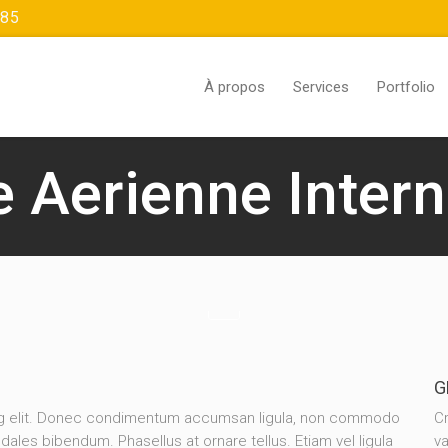
385
À propos
Services
Portfolio
 Aerienne Intern
G
ing elit. Donec condimentum accumsan ligula, non commodo
Cr
dales bibendum. Phasellus at ornare tellus. Etiam vel ligula
va