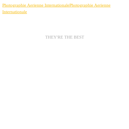
Photographie Aerienne Internationale
Photographie Aerienne
Internationale
THEY'RE THE BEST
AWESOME
SPONSORS