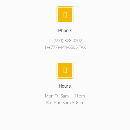
Phone:
1+(999)-323-0202
1+(777)-444-6565 FAX
Hours:
Mon-Fri 5am – 11pm
Sat-Sun 3am – 8am