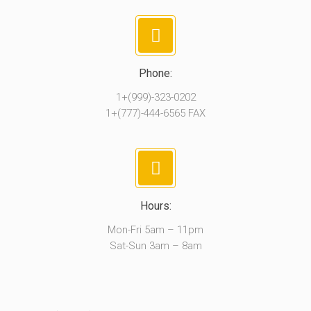
Phone:
1+(999)-323-0202
1+(777)-444-6565 FAX
Hours:
Mon-Fri 5am – 11pm
Sat-Sun 3am – 8am