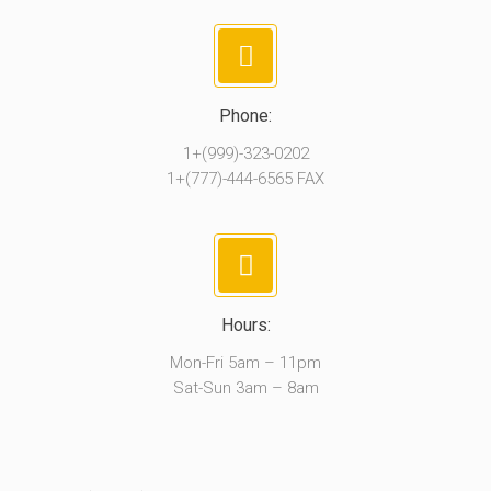
Phone:
1+(999)-323-0202
1+(777)-444-6565 FAX
Hours:
Mon-Fri 5am – 11pm
Sat-Sun 3am – 8am