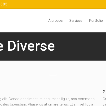
0385
À propos
Services
Portfolio
e Diverse
G
ing elit. Donec condimentum accumsan ligula, non commodo
Cr
dales bibendum. Phasellus at ornare tellus. Etiam vel ligula
va