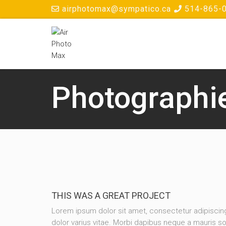
airphotomax@sympatico.ca
514-865-
Photographi
THIS WAS A GREAT PROJECT
Lorem ipsum dolor sit amet, consectetur adipisc
dolor varius vitae. Morbi dapibus neque a mauris so