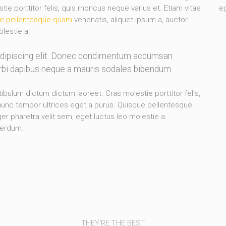
e porttitor felis, quis rhoncus neque varius et. Etiam vitae
eg
e pellentesque quam
venenatis, aliquet ipsum a, auctor
olestie a.
adipiscing elit. Donec condimentum accumsan
orbi dapibus neque a mauris sodales bibendum.
stibulum dictum dictum laoreet. Cras molestie porttitor felis,
 nunc tempor ultrices eget a purus. Quisque pellentesque
er pharetra velit sem, eget luctus leo molestie a.
terdum.
THEY'RE THE BEST