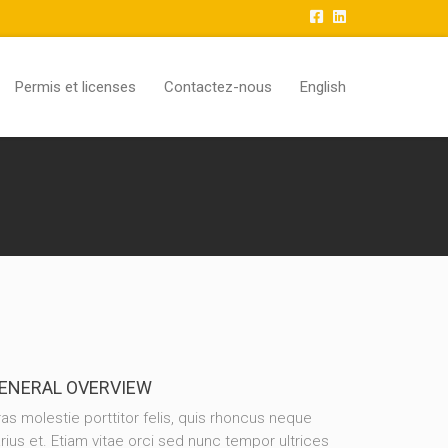
Permis et licenses
Contactez-nous
English
ENERAL OVERVIEW
as molestie porttitor felis, quis rhoncus neque
rius et. Etiam vitae orci sed nunc tempor ultrices