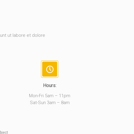
unt ut labore et dolore
Hours:
Mon-Fri 5am – 11pm
Sat-Sun 3am – 8am
bject