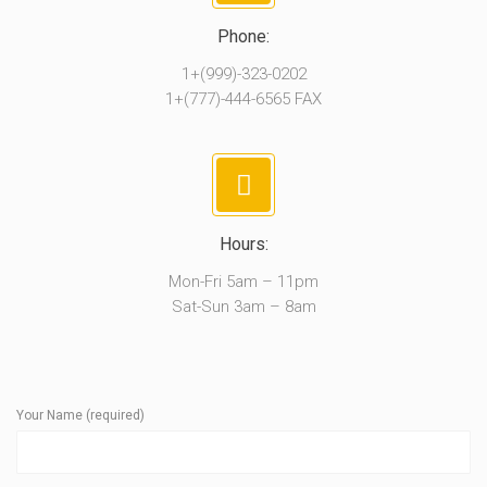
Phone:
1+(999)-323-0202
1+(777)-444-6565 FAX
Hours:
Mon-Fri 5am – 11pm
Sat-Sun 3am – 8am
Your Name (required)