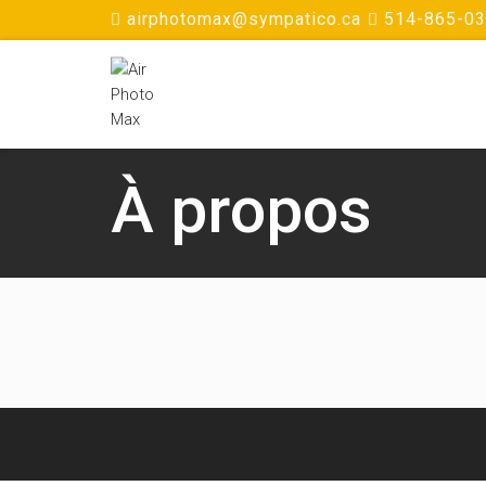
airphotomax@sympatico.ca
514-865-0
À propos