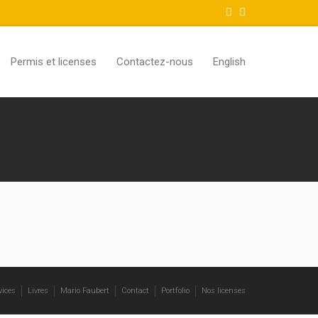
Permis et licenses
Contactez-nous
English
vices
Livres
Mario Faubert
Contact
Portfolio
Nos licenses