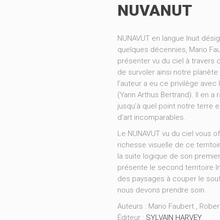
NUVANUT
NUNAVUT en langue Inuit désign
quelques décennies, Mario Fa
présenter vu du ciel à travers
de survoler ainsi notre planète
l’auteur a eu ce privilège avec
(Yann Arthus Bertrand). Il en a
jusqu’à quel point notre terre 
d’art incomparables.
Le NUNAVUT vu du ciel vous of
richesse visuelle de ce territo
la suite logique de son premi
présente le second territoire I
des paysages à couper le souffl
nous devons prendre soin.
Auteurs : Mario Faubert , Rober
Éditeur :
SYLVAIN HARVEY