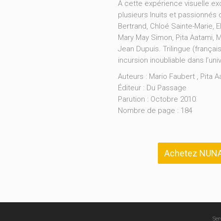
À cette expérience visuelle exce
plusieurs Inuits et passionnés
Bertrand, Chloé Sainte-Marie, El
Mary May Simon, Pita Aatami, M
Jean Dupuis. Trilingue (français
incursion inoubliable dans l’univ
Auteurs : Mario Faubert , Pita 
Éditeur : Du Passage
Parution : Octobre 2010
Nombre de page : 184
Achetez NUNA
Ser