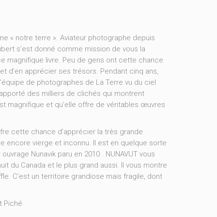
e « notre terre ». Aviateur photographe depuis
ubert s’est donné comme mission de vous la
 ce magnifique livre. Peu de gens ont cette chance
 et d’en apprécier ses trésors. Pendant cinq ans,
 l’équipe de photographes de La Terre vu du ciel
 rapporté des milliers de clichés qui montrent
est magnifique et qu’elle offre de véritables œuvres
fre cette chance d’apprécier la très grande
ire encore vierge et inconnu. Il est en quelque sorte
er ouvrage Nunavik paru en 2010 . NUNAVUT vous
nuit du Canada et le plus grand aussi. Il vous montre
e. C’est un territoire grandiose mais fragile, dont
t Piché