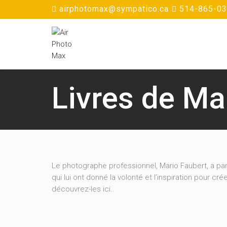
airphotomax@sympatico.ca
514-865-0
Livres de Ma
Le photographe professionnel, Mario Faubert, a par
qui lui ont donné la volonté et l’inspiration pour 
découvrez-les ici..