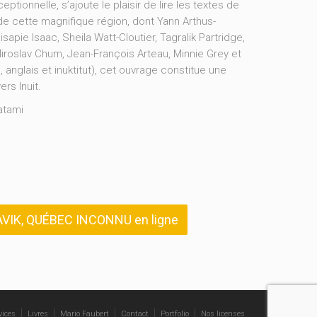
ptionnelle, s’ajoute le plaisir de lire les textes de
 de cette magnifique région, dont Yann Arthus-
isapie Isaac, Sheila Watt-Cloutier, Tagralik Partridge,
iroslav Chum, Jean-François Arteau, Minnie Grey et
, anglais et inuktitut), cet ouvrage constitue une
ers Inuit.
Aatami
VIK, QUÉBEC INCONNU en ligne
vices
Livres
Mario Faubert
Contact
Portfolio
Nos licenses