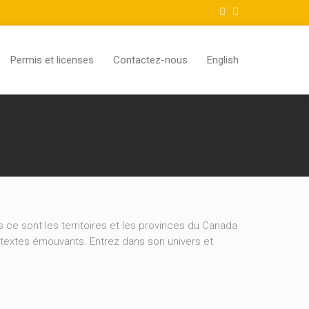
Permis et licenses
Contactez-nous
English
ce sont les territoires et les provinces du Canada
e textes émouvants. Entrez dans son univers et