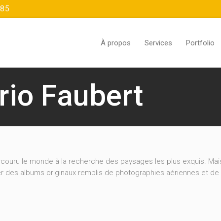
385
À propos
Services
Portfolio
rio Faubert
couru le monde à la recherche des paysages les plus exquis. Mais 
créer des albums originaux remplis de photographies aériennes et d