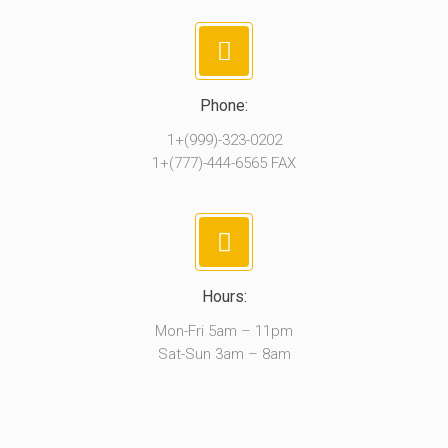
Phone:
1+(999)-323-0202
1+(777)-444-6565 FAX
Hours:
Mon-Fri 5am – 11pm
Sat-Sun 3am – 8am