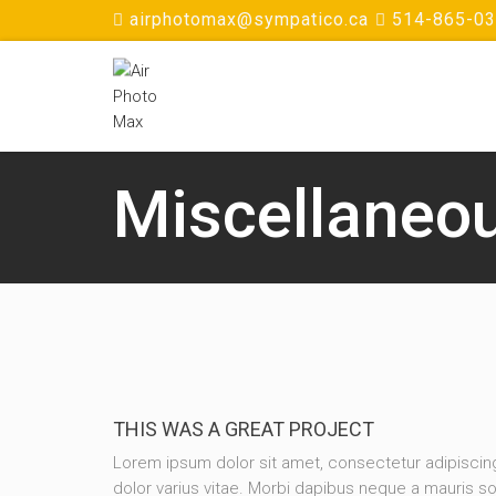
airphotomax@sympatico.ca
514-865-0
Miscellaneo
THIS WAS A GREAT PROJECT
Lorem ipsum dolor sit amet, consectetur adipisc
dolor varius vitae. Morbi dapibus neque a mauris so