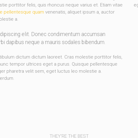
e porttitor felis, quis rhoncus neque varius et. Etiam vitae
eg
e pellentesque quam
venenatis, aliquet ipsum a, auctor
olestie a.
adipiscing elit. Donec condimentum accumsan
orbi dapibus neque a mauris sodales bibendum.
stibulum dictum dictum laoreet. Cras molestie porttitor felis,
 nunc tempor ultrices eget a purus. Quisque pellentesque
er pharetra velit sem, eget luctus leo molestie a.
terdum.
THEY'RE THE BEST