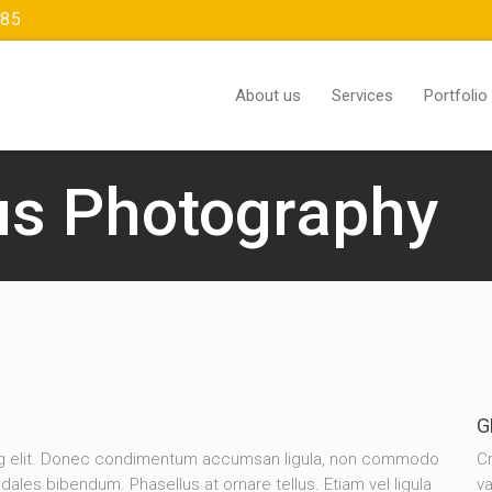
385
About us
Services
Portfolio
us Photography
G
ing elit. Donec condimentum accumsan ligula, non commodo
Cr
dales bibendum. Phasellus at ornare tellus. Etiam vel ligula
va