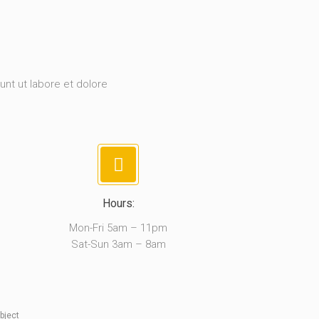
unt ut labore et dolore
Hours:
Mon-Fri 5am – 11pm
Sat-Sun 3am – 8am
bject