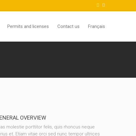
Permits and licenses
Contact us
Français
ENERAL OVERVIEW
as molestie porttitor felis, quis rhoncus neque
rius et. Etiam vitae orci sed nunc tempor ultrices