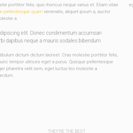
e porttitor felis, quis rhoncus neque varius et. Etiam vitae
eg
e pellentesque quam
venenatis, aliquet ipsum a, auctor
olestie a.
adipiscing elit. Donec condimentum accumsan
orbi dapibus neque a mauris sodales bibendum.
stibulum dictum dictum laoreet. Cras molestie porttitor felis,
 nunc tempor ultrices eget a purus. Quisque pellentesque
er pharetra velit sem, eget luctus leo molestie a.
terdum.
THEY'RE THE BEST