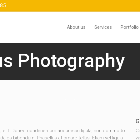
385
About us
Services
Portfolio
us Photography
G
ing elit. Donec condimentum accumsan ligula, non commodo
Cr
dales bibendum. Phasellus at ornare tellus. Etiam vel ligula
va