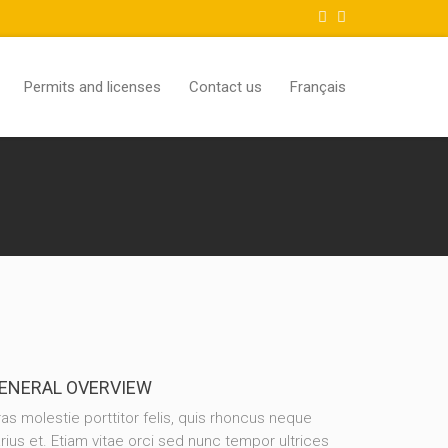
Permits and licenses
Contact us
Français
ENERAL OVERVIEW
as molestie porttitor felis, quis rhoncus neque
rius et. Etiam vitae orci sed nunc tempor ultrices