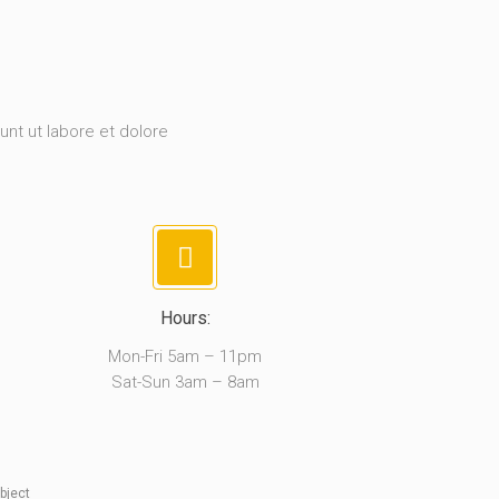
unt ut labore et dolore
Hours:
Mon-Fri 5am – 11pm
Sat-Sun 3am – 8am
bject