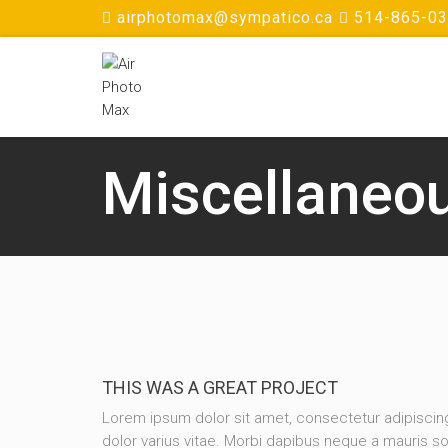
airphotomax@sympatico.ca
514-865-0
Miscellaneo
THIS WAS A GREAT PROJECT
Lorem ipsum dolor sit amet, consectetur adipisc
dolor varius vitae. Morbi dapibus neque a mauris so