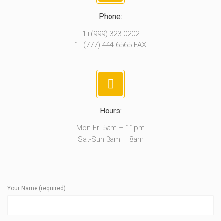
Phone:
1+(999)-323-0202
1+(777)-444-6565 FAX
Hours:
Mon-Fri 5am – 11pm
Sat-Sun 3am – 8am
Your Name (required)