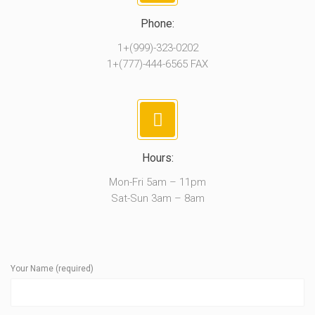
Phone:
1+(999)-323-0202
1+(777)-444-6565 FAX
Hours:
Mon-Fri 5am – 11pm
Sat-Sun 3am – 8am
Your Name (required)