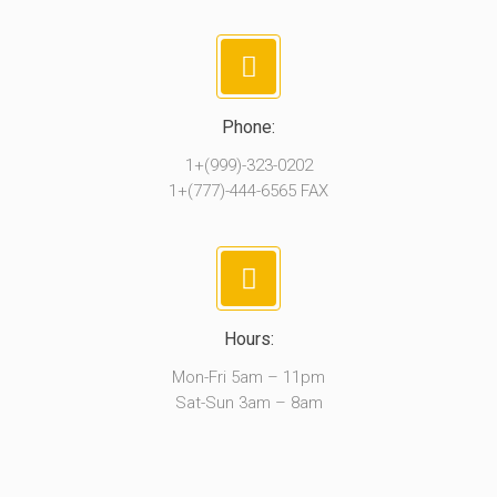
Phone:
1+(999)-323-0202
1+(777)-444-6565 FAX
Hours:
Mon-Fri 5am – 11pm
Sat-Sun 3am – 8am