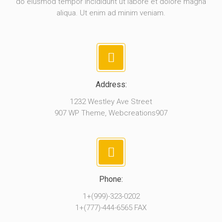
do eiusmod tempor incididunt ut labore et dolore magna
aliqua. Ut enim ad minim veniam.
Address:
1232 Westley Ave Street
907 WP Theme, Webcreations907
Phone:
1+(999)-323-0202
1+(777)-444-6565 FAX