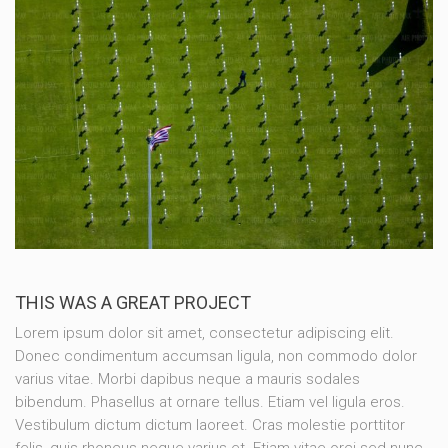
THIS WAS A GREAT PROJECT
Lorem ipsum dolor sit amet, consectetur adipiscing elit.
Donec condimentum accumsan ligula, non commodo dolor
varius vitae. Morbi dapibus neque a mauris sodales
bibendum. Phasellus at ornare tellus. Etiam vel ligula eros.
Vestibulum dictum dictum laoreet. Cras molestie porttitor
felis, quis rhoncus neque varius et. Etiam vitae orci sed nunc