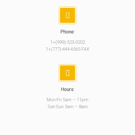
Phone:
1+(999)-323-0202
1+(777)-444-6565 FAX
Hours:
Mon-Fri 5am – 11pm
Sat-Sun 3am – 8am