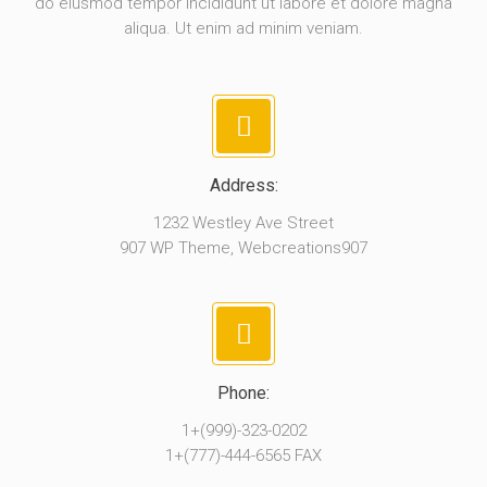
do eiusmod tempor incididunt ut labore et dolore magna
aliqua. Ut enim ad minim veniam.
Address:
1232 Westley Ave Street
907 WP Theme, Webcreations907
Phone:
1+(999)-323-0202
1+(777)-444-6565 FAX