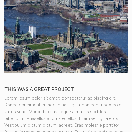
THIS WAS A GREAT PROJECT
Lorem ipsum dolor sit amet, consectetur adipiscing elit.
Donec condimentum accumsan ligula, non commodo dolor
varius vitae. Morbi dapibus neque a mauris sodales
bibendum. Phasellus at ornare tellus. Etiam vel ligula eros.
Vestibulum dictum dictum laoreet. Cras molestie porttitor
felis, quis rhoncus neque varius et. Etiam vitae orci sed nunc