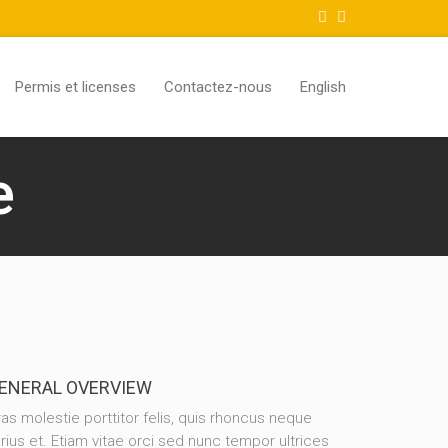
Permis et licenses
Contactez-nous
English
e
ENERAL OVERVIEW
as molestie porttitor felis, quis rhoncus neque
rius et. Etiam vitae orci sed nunc tempor ultrices