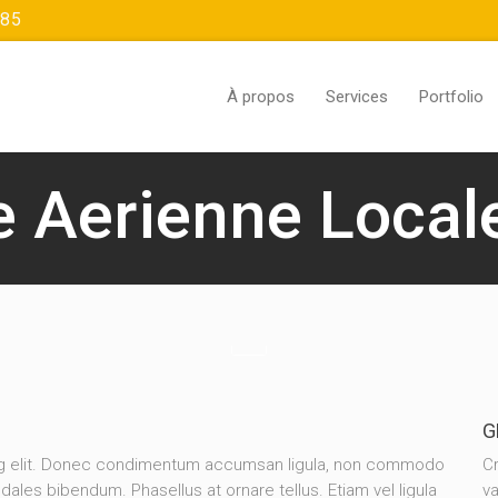
385
À propos
Services
Portfolio
e Aerienne Local
G
ing elit. Donec condimentum accumsan ligula, non commodo
Cr
dales bibendum. Phasellus at ornare tellus. Etiam vel ligula
va