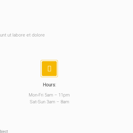
unt ut labore et dolore
Hours:
Mon-Fri 5am – 11pm
Sat-Sun 3am – 8am
bject