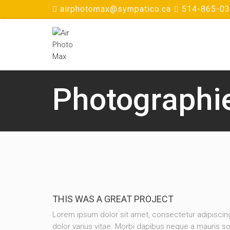
airphotomax@sympatico.ca
514-865-0
Photographi
THIS WAS A GREAT PROJECT
Lorem ipsum dolor sit amet, consectetur adipisc
dolor varius vitae. Morbi dapibus neque a mauris so