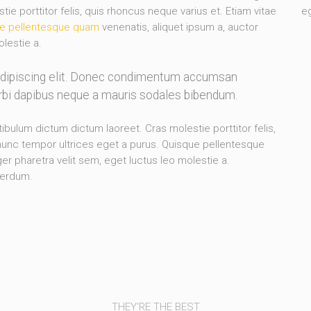
e porttitor felis, quis rhoncus neque varius et. Etiam vitae
eg
e pellentesque quam
venenatis, aliquet ipsum a, auctor
olestie a.
adipiscing elit. Donec condimentum accumsan
orbi dapibus neque a mauris sodales bibendum.
stibulum dictum dictum laoreet. Cras molestie porttitor felis,
 nunc tempor ultrices eget a purus. Quisque pellentesque
er pharetra velit sem, eget luctus leo molestie a.
terdum.
THEY'RE THE BEST