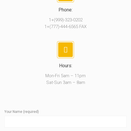
Phone:
1+(999)-323-0202
1+(777)-444-6565 FAX
Hours:
Mon-Fri 5am – 11pm
Sat-Sun 3am – 8am
Your Name (required)