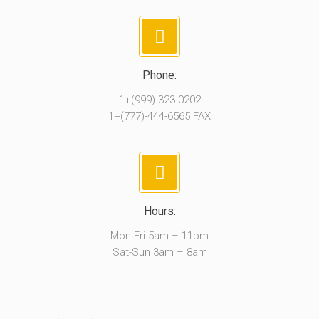
Phone:
1+(999)-323-0202
1+(777)-444-6565 FAX
Hours:
Mon-Fri 5am – 11pm
Sat-Sun 3am – 8am