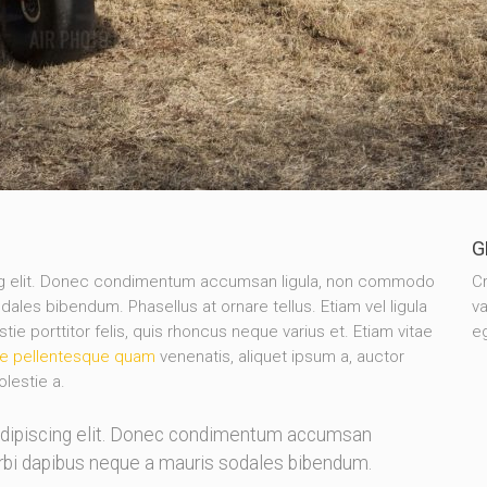
G
ing elit. Donec condimentum accumsan ligula, non commodo
Cr
dales bibendum. Phasellus at ornare tellus. Etiam vel ligula
va
e porttitor felis, quis rhoncus neque varius et. Etiam vitae
eg
e pellentesque quam
venenatis, aliquet ipsum a, auctor
olestie a.
adipiscing elit. Donec condimentum accumsan
orbi dapibus neque a mauris sodales bibendum.