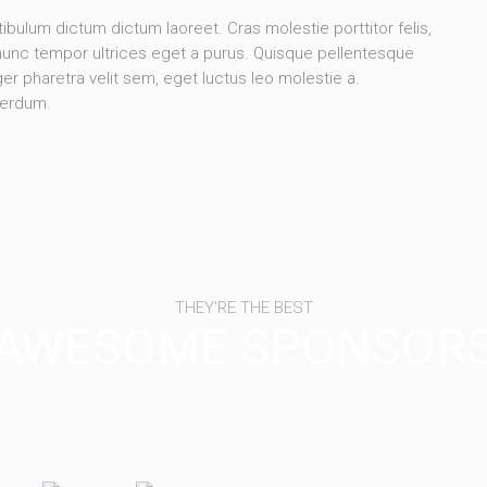
stibulum dictum dictum laoreet. Cras molestie porttitor felis,
 nunc tempor ultrices eget a purus. Quisque pellentesque
er pharetra velit sem, eget luctus leo molestie a.
terdum.
THEY'RE THE BEST
AWESOME SPONSOR