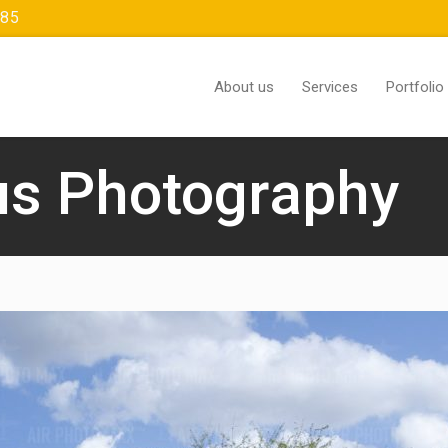
385
About us
Services
Portfolio
us Photography