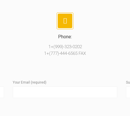
Phone:
1+(999)-323-0202
1+(777)-444-6565 FAX
Your Email (required)
Su