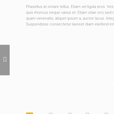
Phasellus at ornare tellus. Etiam vel ligula eros. Ve
quis rhoncus neque varius et. Etiam vitae orci sed
quam venenatis, aliquet ipsum a, auctor lacus. Integ
Suspendisse consectetur laoreet diam eleifend in
Miscellaneous
Photography