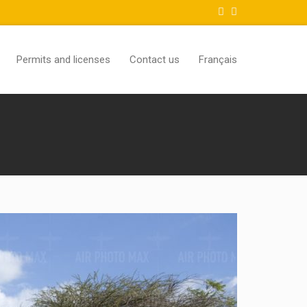
Permits and licenses
Contact us
Français