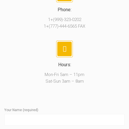
Phone:
1+(999)-323-0202
1+(777)-444-6565 FAX
Hours:
Mon-Fri 5am – 11pm
Sat-Sun 3am – 8am
Your Name (required)