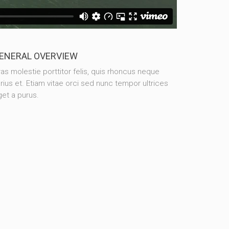
ENERAL OVERVIEW
as molestie porttitor felis, quis rhoncus neque
rius et. Etiam vitae orci sed nunc tempor ultrices
et a purus.