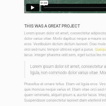
THIS WAS A GREAT PROJECT
Lorem ipsum dolor sit amet, consectetur adipisc
dolor varius vitae. Morbi dapibus neque a mauris so
eros. Vestibulum dictum dictum laoreet. Cras molesti
orci sed nunc tempor ultrices eget a purus.
Quisqu
lacus. Integer pharetra velit sem, eget luctus leo m
Lorem ipsum dolor sit amet, consectetur 
ligula, non commodo dolor varius vitae. M
Phasellus at ornare tellus. Etiam vel ligula eros. Ve
quis rhoncus neque varius et. Etiam vitae orci sed
quam venenatis, aliquet ipsum a, auctor lacus. Integ
Suspendisse consectetur laoreet diam eleifend in