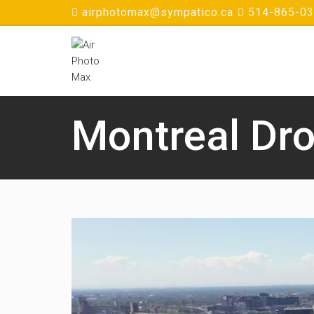
airphotomax@sympatico.ca
514-865-0
Montreal Dr