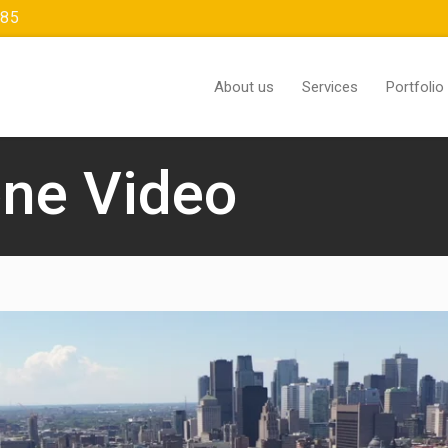
385
About us
Services
Portfolio
one Video