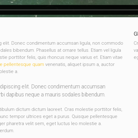
G
ing elit. Donec condimentum accumsan ligula, non commodo
Cr
dales bibendum. Phasellus at ornare tellus. Etiam vel ligula
va
e porttitor felis, quis rhoncus neque varius et. Etiam vitae
eg
e pellentesque quam
venenatis, aliquet ipsum a, auctor
olestie a.
adipiscing elit. Donec condimentum accumsan
orbi dapibus neque a mauris sodales bibendum.
stibulum dictum dictum laoreet. Cras molestie porttitor felis,
 nunc tempor ultrices eget a purus. Quisque pellentesque
er pharetra velit sem, eget luctus leo molestie a.
terdum.