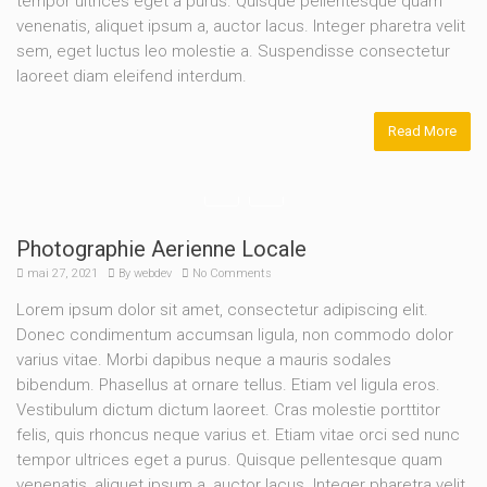
tempor ultrices eget a purus. Quisque pellentesque quam
venenatis, aliquet ipsum a, auctor lacus. Integer pharetra velit
sem, eget luctus leo molestie a. Suspendisse consectetur
laoreet diam eleifend interdum.
Read More
Photographie Aerienne Locale
mai 27, 2021
By
webdev
No Comments
Lorem ipsum dolor sit amet, consectetur adipiscing elit.
Donec condimentum accumsan ligula, non commodo dolor
varius vitae. Morbi dapibus neque a mauris sodales
bibendum. Phasellus at ornare tellus. Etiam vel ligula eros.
Vestibulum dictum dictum laoreet. Cras molestie porttitor
felis, quis rhoncus neque varius et. Etiam vitae orci sed nunc
tempor ultrices eget a purus. Quisque pellentesque quam
venenatis, aliquet ipsum a, auctor lacus. Integer pharetra velit