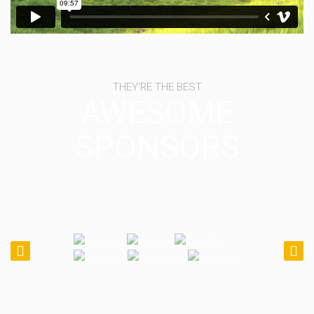
THEY'RE THE BEST
AWESOME
SPONSORS