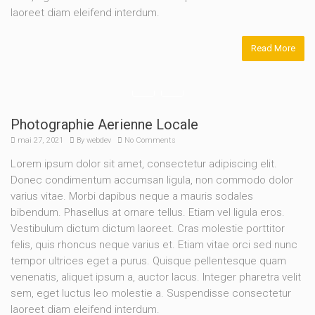
laoreet diam eleifend interdum.
Read More
Photographie Aerienne Locale
mai 27, 2021
By
webdev
No Comments
Lorem ipsum dolor sit amet, consectetur adipiscing elit.
Donec condimentum accumsan ligula, non commodo dolor
varius vitae. Morbi dapibus neque a mauris sodales
bibendum. Phasellus at ornare tellus. Etiam vel ligula eros.
Vestibulum dictum dictum laoreet. Cras molestie porttitor
felis, quis rhoncus neque varius et. Etiam vitae orci sed nunc
tempor ultrices eget a purus. Quisque pellentesque quam
venenatis, aliquet ipsum a, auctor lacus. Integer pharetra velit
sem, eget luctus leo molestie a. Suspendisse consectetur
laoreet diam eleifend interdum.