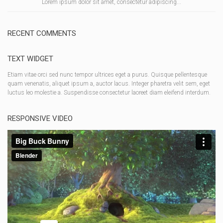
Lorem ipsum dolor sit amet, consectetur adipiscing...
RECENT COMMENTS
TEXT WIDGET
Etiam vitae orci sed nunc tempor ultrices eget a purus. Quisque pellentesque
quam venenatis, aliquet ipsum a, auctor lacus. Integer pharetra velit sem, eget
luctus leo molestie a. Suspendisse consectetur laoreet diam eleifend interdum.
RESPONSIVE VIDEO