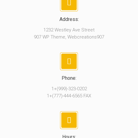
Address:
1232 Westley Ave Street
907 WP Theme, Webcreations907
Phone:
1+(999)-323-0202
1+(777)-444-6565 FAX
Hours: