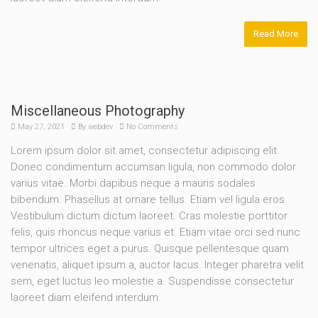
Read More
Miscellaneous Photography
May 27, 2021
By
webdev
No Comments
Lorem ipsum dolor sit amet, consectetur adipiscing elit.
Donec condimentum accumsan ligula, non commodo dolor
varius vitae. Morbi dapibus neque a mauris sodales
bibendum. Phasellus at ornare tellus. Etiam vel ligula eros.
Vestibulum dictum dictum laoreet. Cras molestie porttitor
felis, quis rhoncus neque varius et. Etiam vitae orci sed nunc
tempor ultrices eget a purus. Quisque pellentesque quam
venenatis, aliquet ipsum a, auctor lacus. Integer pharetra velit
sem, eget luctus leo molestie a. Suspendisse consectetur
laoreet diam eleifend interdum.