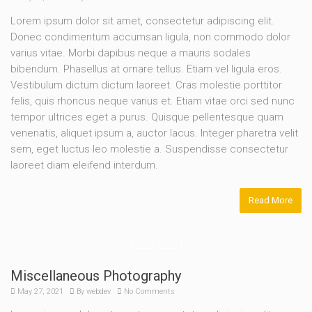
Lorem ipsum dolor sit amet, consectetur adipiscing elit.
Donec condimentum accumsan ligula, non commodo dolor
varius vitae. Morbi dapibus neque a mauris sodales
bibendum. Phasellus at ornare tellus. Etiam vel ligula eros.
Vestibulum dictum dictum laoreet. Cras molestie porttitor
felis, quis rhoncus neque varius et. Etiam vitae orci sed nunc
tempor ultrices eget a purus. Quisque pellentesque quam
venenatis, aliquet ipsum a, auctor lacus. Integer pharetra velit
sem, eget luctus leo molestie a. Suspendisse consectetur
laoreet diam eleifend interdum.
Read More
Miscellaneous Photography
May 27, 2021
By
webdev
No Comments