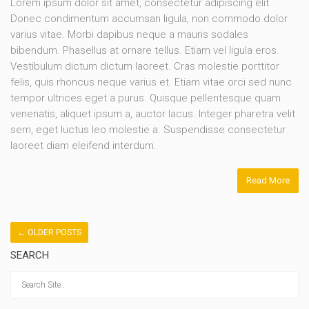
Lorem ipsum dolor sit amet, consectetur adipiscing elit.
Donec condimentum accumsan ligula, non commodo dolor
varius vitae. Morbi dapibus neque a mauris sodales
bibendum. Phasellus at ornare tellus. Etiam vel ligula eros.
Vestibulum dictum dictum laoreet. Cras molestie porttitor
felis, quis rhoncus neque varius et. Etiam vitae orci sed nunc
tempor ultrices eget a purus. Quisque pellentesque quam
venenatis, aliquet ipsum a, auctor lacus. Integer pharetra velit
sem, eget luctus leo molestie a. Suspendisse consectetur
laoreet diam eleifend interdum.
Read More
←
OLDER POSTS
SEARCH