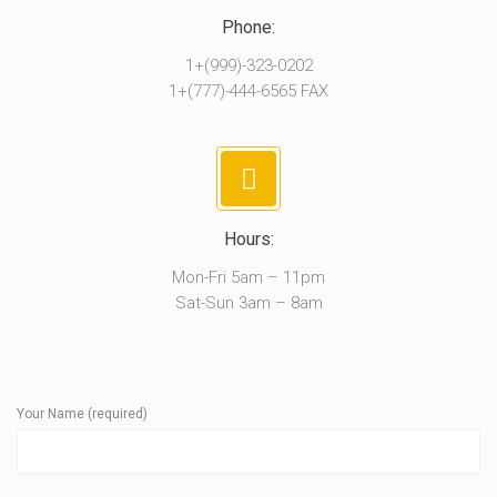
Phone:
1+(999)-323-0202
1+(777)-444-6565 FAX
Hours:
Mon-Fri 5am – 11pm
Sat-Sun 3am – 8am
Your Name (required)