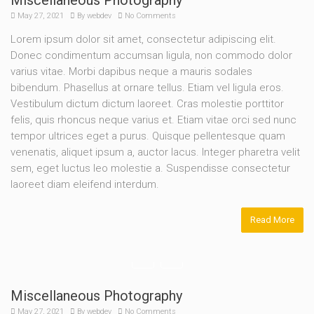
May 27, 2021
By
webdev
No Comments
Lorem ipsum dolor sit amet, consectetur adipiscing elit.
Donec condimentum accumsan ligula, non commodo dolor
varius vitae. Morbi dapibus neque a mauris sodales
bibendum. Phasellus at ornare tellus. Etiam vel ligula eros.
Vestibulum dictum dictum laoreet. Cras molestie porttitor
felis, quis rhoncus neque varius et. Etiam vitae orci sed nunc
tempor ultrices eget a purus. Quisque pellentesque quam
venenatis, aliquet ipsum a, auctor lacus. Integer pharetra velit
sem, eget luctus leo molestie a. Suspendisse consectetur
laoreet diam eleifend interdum.
Read More
Miscellaneous Photography
May 27, 2021
By
webdev
No Comments