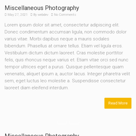
Miscellaneous Photography
May 27, 2021
By
webdev
No Comments
Lorem ipsum dolor sit amet, consectetur adipiscing elit.
Donec condimentum accumsan ligula, non commodo dolor
varius vitae. Morbi dapibus neque a mauris sodales
bibendum. Phasellus at ornare tellus. Etiam vel ligula eros.
Vestibulum dictum dictum laoreet. Cras molestie porttitor
felis, quis rhoncus neque varius et. Etiam vitae orci sed nunc
tempor ultrices eget a purus. Quisque pellentesque quam
venenatis, aliquet ipsum a, auctor lacus. Integer pharetra velit
sem, eget luctus leo molestie a. Suspendisse consectetur
laoreet diam eleifend interdum.
Read More
Miscellaneous Photography