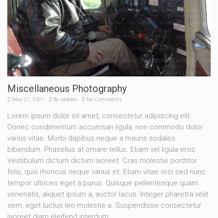
Miscellaneous Photography
May 27, 2021
By
webdev
No Comments
Lorem ipsum dolor sit amet, consectetur adipiscing elit.
Donec condimentum accumsan ligula, non commodo dolor
varius vitae. Morbi dapibus neque a mauris sodales
bibendum. Phasellus at ornare tellus. Etiam vel ligula eros.
Vestibulum dictum dictum laoreet. Cras molestie porttitor
felis, quis rhoncus neque varius et. Etiam vitae orci sed nunc
tempor ultrices eget a purus. Quisque pellentesque quam
venenatis, aliquet ipsum a, auctor lacus. Integer pharetra velit
sem, eget luctus leo molestie a. Suspendisse consectetur
laoreet diam eleifend interdum.