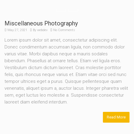
Miscellaneous Photography
May 27, 2021
By
webdev
No Comments
Lorem ipsum dolor sit amet, consectetur adipiscing elit.
Donec condimentum accumsan ligula, non commodo dolor
varius vitae. Morbi dapibus neque a mauris sodales
bibendum. Phasellus at ornare tellus. Etiam vel ligula eros.
Vestibulum dictum dictum laoreet. Cras molestie porttitor
felis, quis rhoncus neque varius et. Etiam vitae orci sed nunc
tempor ultrices eget a purus. Quisque pellentesque quam
venenatis, aliquet ipsum a, auctor lacus. Integer pharetra velit
sem, eget luctus leo molestie a. Suspendisse consectetur
laoreet diam eleifend interdum.
Read More