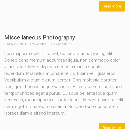
Read More
Miscellaneous Photography
May 27, 2021
By
webdev
No Comments
Lorem ipsum dolor sit amet, consectetur adipiscing elit.
Donec condimentum accumsan ligula, non commodo dolor
varius vitae. Morbi dapibus neque a mauris sodales
bibendum. Phasellus at ornare tellus. Etiam vel ligula eros.
Vestibulum dictum dictum laoreet. Cras molestie porttitor
felis, quis rhoncus neque varius et. Etiam vitae orci sed nunc
tempor ultrices eget a purus. Quisque pellentesque quam
venenatis, aliquet ipsum a, auctor lacus. Integer pharetra velit
sem, eget luctus leo molestie a. Suspendisse consectetur
laoreet diam eleifend interdum.
Read More